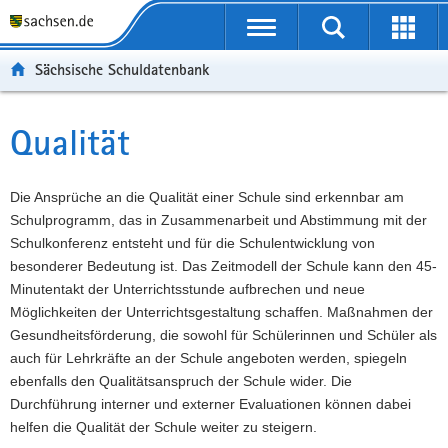
P
Portalübergreifende
o
P
Navigation
Suche
Erweit
r
o
H
starten
öffnen
Sächsische Schuldatenbank
t
r
a
W
a
t
u
e
S
l
a
p
i
e
Qualität
Hauptinhalt
ü
l
t
t
r
b
n
i
e
v
e
a
n
r
i
Die Ansprüche an die Qualität einer Schule sind erkennbar am
r
v
h
e
c
Schulprogramm, das in Zusammenarbeit und Abstimmung mit der
g
i
a
I
e
Schulkonferenz entsteht und für die Schulentwicklung von
r
g
l
n
besonderer Bedeutung ist. Das Zeitmodell der Schule kann den 45-
e
a
t
f
Minutentakt der Unterrichtsstunde aufbrechen und neue
i
t
o
Möglichkeiten der Unterrichtsgestaltung schaffen. Maßnahmen der
f
i
r
Gesundheitsförderung, die sowohl für Schülerinnen und Schüler als
e
o
m
auch für Lehrkräfte an der Schule angeboten werden, spiegeln
n
n
a
ebenfalls den Qualitätsanspruch der Schule wider. Die
d
t
Durchführung interner und externer Evaluationen können dabei
e
i
helfen die Qualität der Schule weiter zu steigern.
N
o