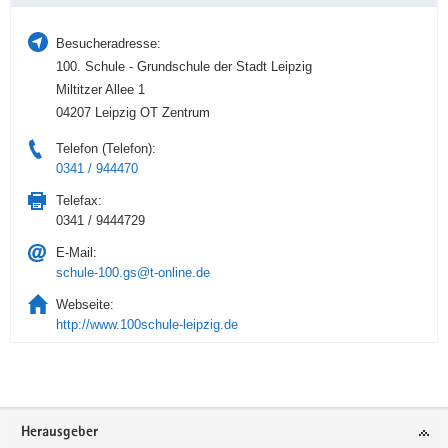
Besucheradresse:
100. Schule - Grundschule der Stadt Leipzig
Miltitzer Allee 1
04207 Leipzig OT Zentrum
Telefon (Telefon):
0341 / 944470
Telefax:
0341 / 9444729
E-Mail:
schule-100.gs@t-online.de
Webseite:
http://www.100schule-leipzig.de
Service
Herausgeber