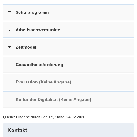
a
n
Schulprogramm
v
i
g
Arbeitsschwerpunkte
a
t
Zeitmodell
i
o
n
Gesundheitsförderung
Evaluation (Keine Angabe)
Kultur der Digitalität (Keine Angabe)
Quelle: Eingabe durch Schule, Stand: 24.02.2026
Weitere
Kontakt
Information