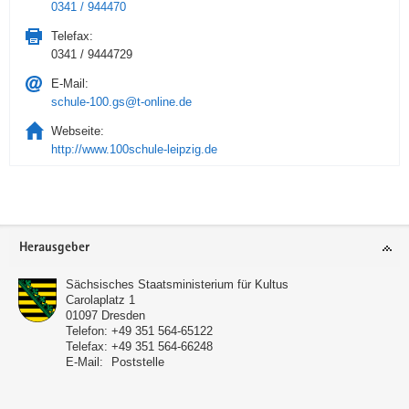
0341 / 944470
Telefax:
0341 / 9444729
E-Mail:
schule-100.gs@t-online.de
Webseite:
http://www.100schule-leipzig.de
Service
Herausgeber
Sächsisches Staatsministerium für Kultus
Carolaplatz 1
01097
Dresden
Telefon:
+49 351 564-65122
Telefax:
+49 351 564-66248
E-Mail:
Poststelle