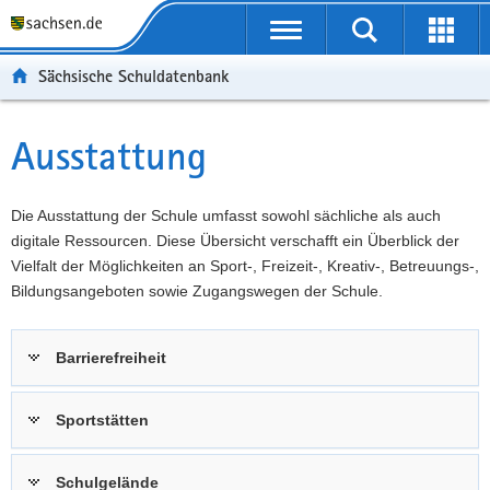
P
Portalübergreifende
o
P
Navigation
Suche
Erweit
r
o
H
starten
öffnen
Sächsische Schuldatenbank
t
r
a
W
a
t
u
e
S
l
a
p
i
e
Ausstattung
Hauptinhalt
ü
l
t
t
r
b
n
i
e
v
e
a
n
r
i
Die Ausstattung der Schule umfasst sowohl sächliche als auch
r
v
h
e
c
digitale Ressourcen. Diese Übersicht verschafft ein Überblick der
g
i
a
I
e
Vielfalt der Möglichkeiten an Sport-, Freizeit-, Kreativ-, Betreuungs-,
r
g
l
n
Bildungsangeboten sowie Zugangswegen der Schule.
e
a
t
f
i
t
o
Barrierefreiheit
f
i
r
e
o
m
n
n
a
Sportstätten
d
t
e
i
Schulgelände
N
o