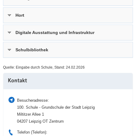
a
n
v
Hort
i
g
Digitale Ausstattung und Infrastruktur
a
t
i
Schulbibliothek
o
n
Quelle: Eingabe durch Schule, Stand: 24.02.2026
Weitere
Kontakt
Information
Besucheradresse:
100. Schule - Grundschule der Stadt Leipzig
Miltitzer Allee 1
04207 Leipzig OT Zentrum
Telefon (Telefon):