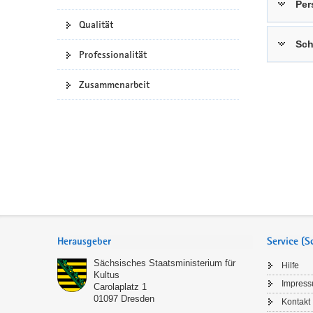
Per
a
n
Qualität
v
Sch
i
Professionalität
g
a
Zusammenarbeit
t
i
o
n
Service
Herausgeber
Service (
Sächsisches Staatsministerium für
Hilfe
Kultus
Impres
Carolaplatz 1
01097
Dresden
Kontakt