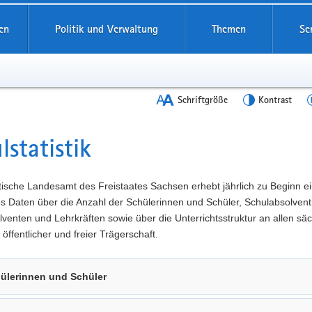
en
Politik und Verwaltung
Themen
Se
Schriftgröße
Kontrast
lstatistik
t
tische Landesamt des Freistaates Sachsen erhebt jährlich zu Beginn e
es Daten über die Anzahl der Schülerinnen und Schüler, Schulabsolven
venten und Lehrkräften sowie über die Unterrichtsstruktur an allen sä
 öffentlicher und freier Trägerschaft.
ülerinnen und Schüler