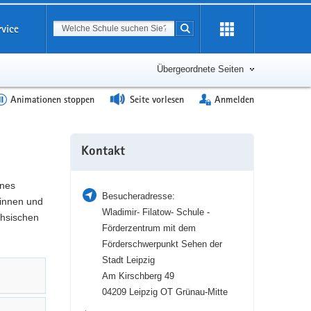
Suchbegriff
rvice
Suche starten
Erweiterung
öffnen
Übergeordnete Seiten
Animationen stoppen
Seite vorlesen
Anmelden
Weitere
Kontakt
Information
ines
Besucheradresse:
tinnen und
Wladimir- Filatow- Schule -
chsischen
Förderzentrum mit dem
Förderschwerpunkt Sehen der
Stadt Leipzig
Am Kirschberg 49
04209 Leipzig OT Grünau-Mitte