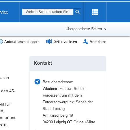
Suchbegriff
rvice
Suche starten
Erweiterung
öffnen
Übergeordnete Seiten
Animationen stoppen
Seite vorlesen
Anmelden
Weitere
Kontakt
Information
as in
Besucheradresse:
Wladimir- Filatow- Schule -
 den 45-
Förderzentrum mit dem
Förderschwerpunkt Sehen der
hl für
Stadt Leipzig
en,
Am Kirschberg 49
erner und
04209 Leipzig OT Grünau-Mitte
gern.