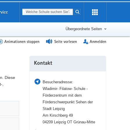
Suchbegriff
rvice
Suche starten
Erweiterung
öffnen
Übergeordnete Seiten
Animationen stoppen
Seite vorlesen
Anmelden
Weitere
Kontakt
Information
n. Diese
Besucheradresse:
-,
Wladimir- Filatow- Schule -
Förderzentrum mit dem
Förderschwerpunkt Sehen der
Stadt Leipzig
Am Kirschberg 49
04209 Leipzig OT Grünau-Mitte