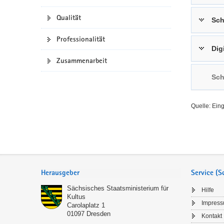
a
n
Qualität
Sch
v
i
Professionalität
g
Dig
a
Zusammenarbeit
t
Sch
i
o
n
Quelle: Ein
Service
Herausgeber
Service (
Sächsisches Staatsministerium für
Hilfe
Kultus
Impres
Carolaplatz 1
01097
Dresden
Kontakt