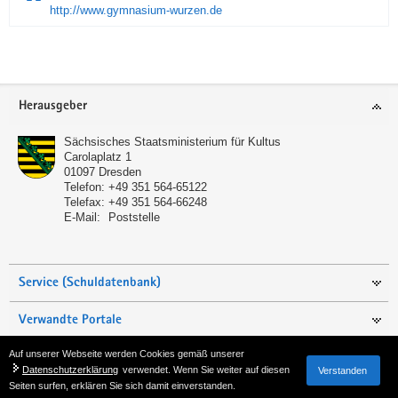
http://www.gymnasium-wurzen.de
Service
Herausgeber
Sächsisches Staatsministerium für Kultus
Carolaplatz 1
01097
Dresden
Telefon:
+49 351 564-65122
Telefax:
+49 351 564-66248
E-Mail:
Poststelle
Service (Schuldatenbank)
Verwandte Portale
Auf unserer Webseite werden Cookies gemäß unserer
Seite empfehlen
Datenschutzerklärung
verwendet. Wenn Sie weiter auf diesen
Verstanden
Seiten surfen, erklären Sie sich damit einverstanden.