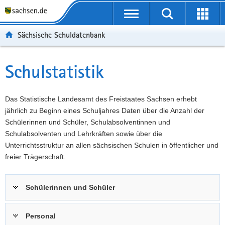
P
Portalübergreifende
o
P
Navigation
Suche
Erweit
r
o
H
starten
öffnen
Sächsische Schuldatenbank
t
r
a
W
a
t
u
e
S
l
a
p
i
e
Schulstatistik
Hauptinhalt
ü
l
t
t
r
b
n
i
e
v
e
a
n
r
i
Das Statistische Landesamt des Freistaates Sachsen erhebt
r
v
h
e
c
jährlich zu Beginn eines Schuljahres Daten über die Anzahl der
g
i
a
I
e
Schülerinnen und Schüler, Schulabsolventinnen und
r
g
l
n
Schulabsolventen und Lehrkräften sowie über die
e
a
t
f
Unterrichtsstruktur an allen sächsischen Schulen in öffentlicher und
i
t
o
freier Trägerschaft.
f
i
r
e
o
m
Schülerinnen und Schüler
n
n
a
d
t
e
i
Personal
N
o