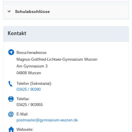
a
n
Schulabschlüsse
v
i
g
Weitere
a
Kontakt
Information
t
i
Besucheradresse:
o
Magnus-Gottfried-Lichtwer-Gymnasium Wurzen
n
Am Gymnasium 3
04808 Wurzen
Telefon (Sekretariat):
03425 / 90390
Telefax:
03425 / 903955
E-Mail:
postmaster@gymnasium-wurzen.de
Webseite: