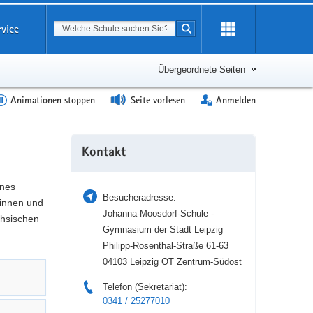
Suchbegriff
rvice
Suche starten
Erweiterung
öffnen
Übergeordnete Seiten
Animationen stoppen
Seite vorlesen
Anmelden
Weitere
Kontakt
Information
ines
Besucheradresse:
tinnen und
Johanna-Moosdorf-Schule -
chsischen
Gymnasium der Stadt Leipzig
Philipp-Rosenthal-Straße 61-63
04103 Leipzig OT Zentrum-Südost
Telefon (Sekretariat):
0341 / 25277010