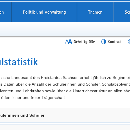
en
Politik und Verwaltung
Themen
Se
Schriftgröße
Kontrast
lstatistik
t
tische Landesamt des Freistaates Sachsen erhebt jährlich zu Beginn e
es Daten über die Anzahl der Schülerinnen und Schüler, Schulabsolven
venten und Lehrkräften sowie über die Unterrichtsstruktur an allen sä
 öffentlicher und freier Trägerschaft.
ülerinnen und Schüler