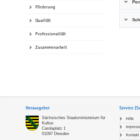
Per
Förderung
a
n
v
Sch
Qualität
i
g
Professionalität
a
t
Zusammenarbeit
i
o
n
Service
Herausgeber
Service (
Sächsisches Staatsministerium für
Hilfe
Kultus
Impres
Carolaplatz 1
01097
Dresden
Kontakt