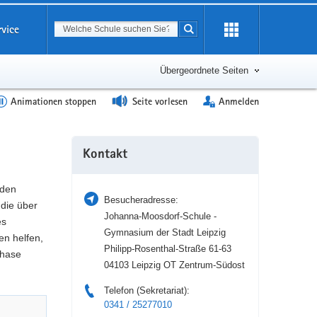
Suchbegriff
rvice
Suche starten
Erweiterung
öffnen
Übergeordnete Seiten
Animationen stoppen
Seite vorlesen
Anmelden
Weitere
Kontakt
Information
 den
Besucheradresse:
die über
Johanna-Moosdorf-Schule -
es
Gymnasium der Stadt Leipzig
en helfen,
Philipp-Rosenthal-Straße 61-63
phase
04103 Leipzig OT Zentrum-Südost
Telefon (Sekretariat):
0341 / 25277010