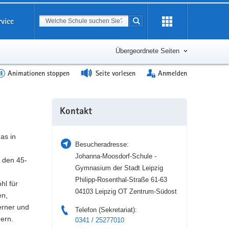
Suchbegriff
rvice
Suche starten
Erweiterung
öffnen
Übergeordnete Seiten
Animationen stoppen
Seite vorlesen
Anmelden
Weitere
Kontakt
Information
as in
Besucheradresse:
Johanna-Moosdorf-Schule -
 den 45-
Gymnasium der Stadt Leipzig
Philipp-Rosenthal-Straße 61-63
hl für
04103 Leipzig OT Zentrum-Südost
en,
erner und
Telefon (Sekretariat):
gern.
0341 / 25277010