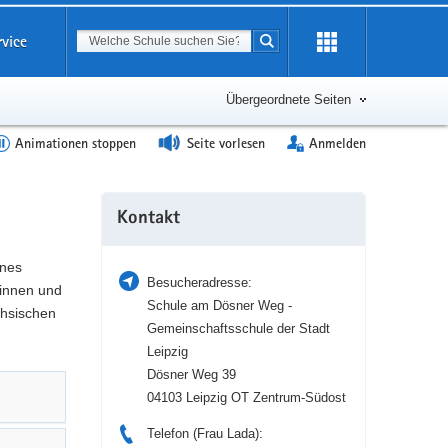
Suchbegriff
rvice
Suche starten
Erweiterung
öffnen
Übergeordnete Seiten
Animationen stoppen
Seite vorlesen
Anmelden
Weitere
Kontakt
Information
ines
Besucheradresse:
tinnen und
Schule am Dösner Weg -
chsischen
Gemeinschaftsschule der Stadt
Leipzig
Dösner Weg 39
04103 Leipzig OT Zentrum-Südost
Telefon (Frau Lada):