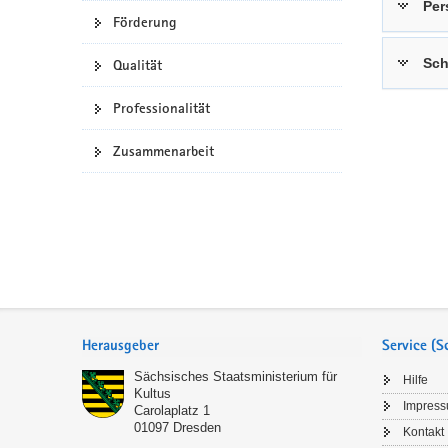
Per
Förderung
a
n
v
Sch
Qualität
i
g
Professionalität
a
t
Zusammenarbeit
i
o
n
Service
Herausgeber
Service (
Sächsisches Staatsministerium für
Hilfe
Kultus
Impres
Carolaplatz 1
01097
Dresden
Kontakt