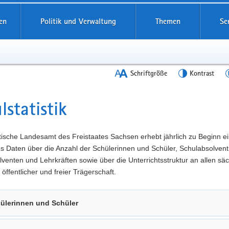
en
Politik und Verwaltung
Themen
Se
Schriftgröße
Kontrast
lstatistik
t
tische Landesamt des Freistaates Sachsen erhebt jährlich zu Beginn e
es Daten über die Anzahl der Schülerinnen und Schüler, Schulabsolven
venten und Lehrkräften sowie über die Unterrichtsstruktur an allen sä
 öffentlicher und freier Trägerschaft.
ülerinnen und Schüler