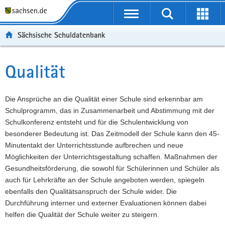
P
Portalübergreifende
o
P
Navigation
Suche
Erweit
r
o
H
starten
öffnen
Sächsische Schuldatenbank
t
r
a
W
a
t
u
e
S
l
a
p
i
e
Qualität
Hauptinhalt
ü
l
t
t
r
b
n
i
e
v
e
a
n
r
i
Die Ansprüche an die Qualität einer Schule sind erkennbar am
r
v
h
e
c
Schulprogramm, das in Zusammenarbeit und Abstimmung mit der
g
i
a
I
e
Schulkonferenz entsteht und für die Schulentwicklung von
r
g
l
n
besonderer Bedeutung ist. Das Zeitmodell der Schule kann den 45-
e
a
t
f
Minutentakt der Unterrichtsstunde aufbrechen und neue
i
t
o
Möglichkeiten der Unterrichtsgestaltung schaffen. Maßnahmen der
f
i
r
Gesundheitsförderung, die sowohl für Schülerinnen und Schüler als
e
o
m
auch für Lehrkräfte an der Schule angeboten werden, spiegeln
n
n
a
ebenfalls den Qualitätsanspruch der Schule wider. Die
d
t
Durchführung interner und externer Evaluationen können dabei
e
i
helfen die Qualität der Schule weiter zu steigern.
N
o