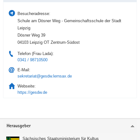
Besucheradresse:
Schule am Dösner Weg - Gemeinschaftsschule der Stadt
Leipzig
Dösner Weg 39
04103 Leipzig OT Zentrum-Südost
Telefon (Frau Lada):
0341 / 98710500
E-Mail:
sekretariat@gesdw.lernsax.de
Webseite:
https://gesdw.de
Service
Herausgeber
Sächsisches Staatsministerium für Kultus