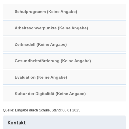
a
n
Schulprogramm (Keine Angabe)
v
i
g
Arbeitsschwerpunkte (Keine Angabe)
a
t
Zeitmodell (Keine Angabe)
i
o
n
Gesundheitsförderung (Keine Angabe)
Evaluation (Keine Angabe)
Kultur der Digitalität (Keine Angabe)
Quelle: Eingabe durch Schule, Stand: 06.01.2025
Weitere
Kontakt
Information