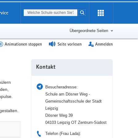
Suchbegriff
rvice
Suche starten
Erweiterung
öffnen
Übergeordnete Seiten
Animationen stoppen
Seite vorlesen
Anmelden
Weitere
Kontakt
Information
hülern
Besucheradresse:
nden,
Schule am Dösner Weg -
pulse.
Gemeinschaftsschule der Stadt
Leipzig
gestalten.
Dösner Weg 39
04103 Leipzig OT Zentrum-Südost
Telefon (Frau Lada):