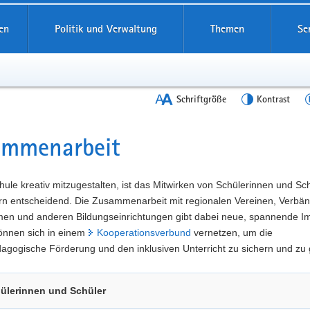
en
Politik und Verwaltung
Themen
Se
Schriftgröße
Kontrast
ammenarbeit
t
ule kreativ mitzugestalten, ist das Mitwirken von Schülerinnen und Sc
ern entscheidend. Die Zusammenarbeit mit regionalen Vereinen, Verbä
en und anderen Bildungseinrichtungen gibt dabei neue, spannende Im
önnen sich in einem
Kooperationsverbund
vernetzen, um die
gogische Förderung und den inklusiven Unterricht zu sichern und zu 
ülerinnen und Schüler