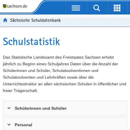
P
Portalübergreifende
o
P
Navigation
Suche
Erweit
r
o
H
starten
öffnen
Sächsische Schuldatenbank
t
r
a
W
a
t
u
e
S
l
a
p
i
e
Schulstatistik
Hauptinhalt
ü
l
t
t
r
b
n
i
e
v
e
a
n
r
i
Das Statistische Landesamt des Freistaates Sachsen erhebt
r
v
h
e
c
jährlich zu Beginn eines Schuljahres Daten über die Anzahl der
g
i
a
I
e
Schülerinnen und Schüler, Schulabsolventinnen und
r
g
l
n
Schulabsolventen und Lehrkräften sowie über die
e
a
t
f
Unterrichtsstruktur an allen sächsischen Schulen in öffentlicher und
i
t
o
freier Trägerschaft.
f
i
r
e
o
m
Schülerinnen und Schüler
n
n
a
d
t
e
i
Personal
N
o