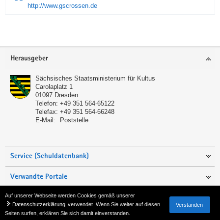
http://www.gscrossen.de
Service
Herausgeber
Sächsisches Staatsministerium für Kultus
Carolaplatz 1
01097
Dresden
Telefon:
+49 351 564-65122
Telefax:
+49 351 564-66248
E-Mail:
Poststelle
Service (Schuldatenbank)
Verwandte Portale
Auf unserer Webseite werden Cookies gemäß unserer
Seite empfehlen
Datenschutzerklärung
verwendet. Wenn Sie weiter auf diesen
Verstanden
Seiten surfen, erklären Sie sich damit einverstanden.