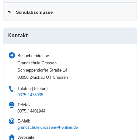
a
n
Schulabschlüsse
v
i
g
Weitere
a
Kontakt
Information
t
i
Besucheradresse:
o
Grundschule Crossen
n
Schneppendorfer Straße 14
08058 Zwickau OT Crossen
Telefon (Telefon):
0375 / 478035
Telefax:
0375 / 4401944
E-Mail:
grundschule-crossen@t-online.de
Webseite: