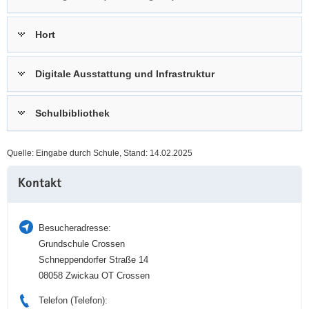
a
n
v
Hort
i
g
Digitale Ausstattung und Infrastruktur
a
t
i
Schulbibliothek
o
n
Quelle: Eingabe durch Schule, Stand: 14.02.2025
Weitere
Kontakt
Information
Besucheradresse:
Grundschule Crossen
Schneppendorfer Straße 14
08058 Zwickau OT Crossen
Telefon (Telefon):