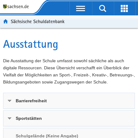
P
Portalübergreifende
o
P
Navigation
Suche
Erweit
r
o
H
starten
öffnen
Sächsische Schuldatenbank
t
r
a
W
a
t
u
e
S
l
a
p
i
e
Ausstattung
Hauptinhalt
ü
l
t
t
r
b
n
i
e
v
e
a
n
r
i
Die Ausstattung der Schule umfasst sowohl sächliche als auch
r
v
h
e
c
digitale Ressourcen. Diese Übersicht verschafft ein Überblick der
g
i
a
I
e
Vielfalt der Möglichkeiten an Sport-, Freizeit-, Kreativ-, Betreuungs-,
r
g
l
n
Bildungsangeboten sowie Zugangswegen der Schule.
e
a
t
f
i
t
o
Barrierefreiheit
f
i
r
e
o
m
n
n
a
Sportstätten
d
t
e
i
Schulgelände (Keine Angabe)
N
o