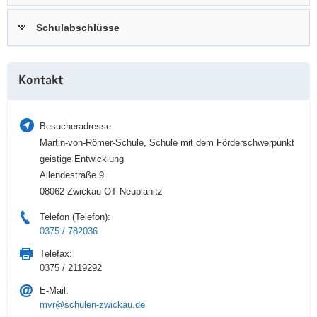
a
n
Schulabschlüsse
v
i
g
Weitere
a
Kontakt
Information
t
i
Besucheradresse:
o
Martin-von-Römer-Schule, Schule mit dem Förderschwerpunkt
n
geistige Entwicklung
Allendestraße 9
08062 Zwickau OT Neuplanitz
Telefon (Telefon):
0375 / 782036
Telefax:
0375 / 2119292
E-Mail:
mvr@schulen-zwickau.de