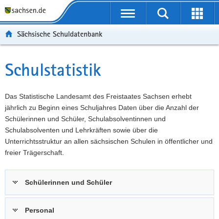
P
Portalübergreifende
o
P
Navigation
Suche
Erweit
r
o
H
starten
öffnen
Sächsische Schuldatenbank
t
r
a
W
a
t
u
e
S
l
a
p
i
e
Schulstatistik
Hauptinhalt
ü
l
t
t
r
b
n
i
e
v
e
a
n
r
i
Das Statistische Landesamt des Freistaates Sachsen erhebt
r
v
h
e
c
jährlich zu Beginn eines Schuljahres Daten über die Anzahl der
g
i
a
I
e
Schülerinnen und Schüler, Schulabsolventinnen und
r
g
l
n
Schulabsolventen und Lehrkräften sowie über die
e
a
t
f
Unterrichtsstruktur an allen sächsischen Schulen in öffentlicher und
i
t
o
freier Trägerschaft.
f
i
r
e
o
m
Schülerinnen und Schüler
n
n
a
d
t
e
i
Personal
N
o