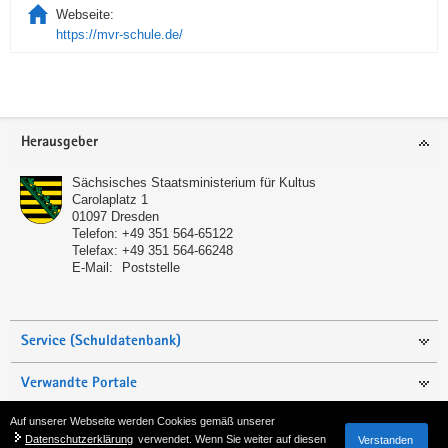
Webseite:
https://mvr-schule.de/
Service
Herausgeber
Sächsisches Staatsministerium für Kultus
Carolaplatz 1
01097
Dresden
Telefon:
+49 351 564-65122
Telefax:
+49 351 564-66248
E-Mail:
Poststelle
Service (Schuldatenbank)
Verwandte Portale
Auf unserer Webseite werden Cookies gemäß unserer
Seite empfehlen
Datenschutzerklärung
verwendet. Wenn Sie weiter auf diesen
Verstanden