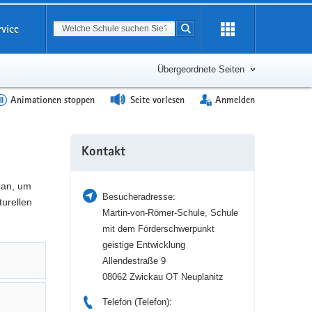
Suchbegriff
rvice
Suche starten
Erweiterung
öffnen
Übergeordnete Seiten
Animationen stoppen
Seite vorlesen
Anmelden
Weitere
Kontakt
Information
 an, um
Besucheradresse:
turellen
Martin-von-Römer-Schule, Schule
mit dem Förderschwerpunkt
geistige Entwicklung
Allendestraße 9
08062 Zwickau OT Neuplanitz
Telefon (Telefon):