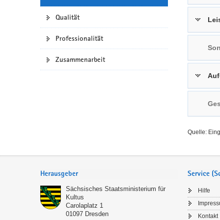
a
n
Qualität
Lei
v
i
Professionalität
g
Son
a
Zusammenarbeit
t
Auf
i
o
n
Ges
Quelle: Ein
Service
Herausgeber
Service (
Sächsisches Staatsministerium für
Hilfe
Kultus
Impres
Carolaplatz 1
01097
Dresden
Kontakt