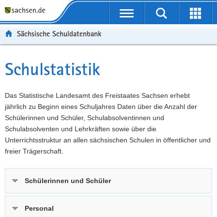
P
Portalübergreifende
o
P
Navigation
Suche
Erweit
r
o
H
starten
öffnen
Sächsische Schuldatenbank
t
r
a
W
a
t
u
e
S
l
a
p
i
e
Schulstatistik
Hauptinhalt
ü
l
t
t
r
b
n
i
e
v
e
a
n
r
i
Das Statistische Landesamt des Freistaates Sachsen erhebt
r
v
h
e
c
jährlich zu Beginn eines Schuljahres Daten über die Anzahl der
g
i
a
I
e
Schülerinnen und Schüler, Schulabsolventinnen und
r
g
l
n
Schulabsolventen und Lehrkräften sowie über die
e
a
t
f
Unterrichtsstruktur an allen sächsischen Schulen in öffentlicher und
i
t
o
freier Trägerschaft.
f
i
r
e
o
m
Schülerinnen und Schüler
n
n
a
d
t
e
i
Personal
N
o