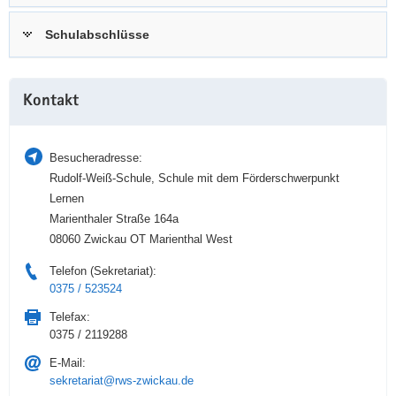
a
n
Schulabschlüsse
v
i
g
Weitere
a
Kontakt
Information
t
i
Besucheradresse:
o
Rudolf-Weiß-Schule, Schule mit dem Förderschwerpunkt
n
Lernen
Marienthaler Straße 164a
08060 Zwickau OT Marienthal West
Telefon (Sekretariat):
0375 / 523524
Telefax:
0375 / 2119288
E-Mail:
sekretariat@rws-zwickau.de