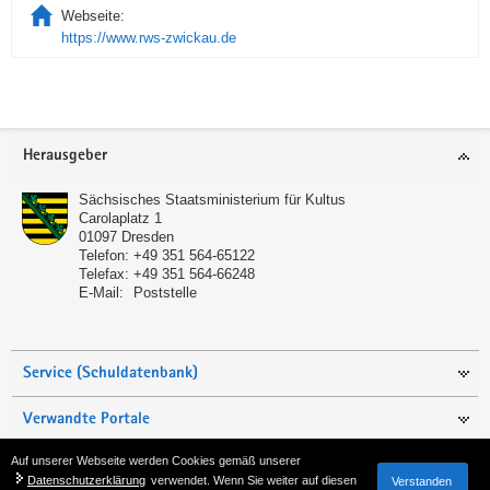
Webseite:
https://www.rws-zwickau.de
Service
Herausgeber
Sächsisches Staatsministerium für Kultus
Carolaplatz 1
01097
Dresden
Telefon:
+49 351 564-65122
Telefax:
+49 351 564-66248
E-Mail:
Poststelle
Service (Schuldatenbank)
Verwandte Portale
Auf unserer Webseite werden Cookies gemäß unserer
Seite empfehlen
Datenschutzerklärung
verwendet. Wenn Sie weiter auf diesen
Verstanden