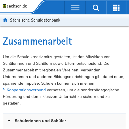
P
Portalübergreifende
o
P
Navigation
Suche
Erweit
r
o
H
starten
öffnen
Sächsische Schuldatenbank
t
r
a
W
a
t
u
e
S
l
a
p
i
e
Zusammenarbeit
Hauptinhalt
ü
l
t
t
r
b
n
i
e
v
e
a
n
r
i
Um die Schule kreativ mitzugestalten, ist das Mitwirken von
r
v
h
e
c
Schülerinnen und Schülern sowie Eltern entscheidend. Die
g
i
a
I
e
Zusammenarbeit mit regionalen Vereinen, Verbänden,
r
g
l
n
Unternehmen und anderen Bildungseinrichtungen gibt dabei neue,
e
a
t
f
spannende Impulse. Schulen können sich in einem
i
t
o
Kooperationsverbund
vernetzen, um die sonderpädagogische
f
i
r
Förderung und den inklusiven Unterricht zu sichern und zu
e
o
m
gestalten.
n
n
a
d
t
Schülerinnen und Schüler
e
i
N
o