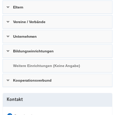
a
n
Eltern
v
i
Vereine / Verbände
g
a
t
Unternehmen
i
o
Bildungseinrichtungen
n
Weitere Einrichtungen (Keine Angabe)
Kooperationsverbund
Weitere
Kontakt
Information