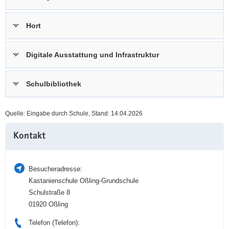
a
n
v
Hort
i
g
Digitale Ausstattung und Infrastruktur
a
t
i
Schulbibliothek
o
n
Quelle: Eingabe durch Schule, Stand: 14.04.2026
Weitere
Kontakt
Information
Besucheradresse:
Kastanienschule Oßling-Grundschule
Schulstraße 8
01920 Oßling
Telefon (Telefon):