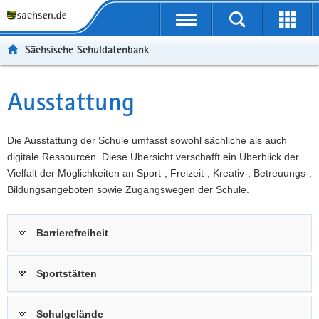
P
Portalübergreifende
o
P
Navigation
Suche
Erweit
r
o
H
starten
öffnen
Sächsische Schuldatenbank
t
r
a
W
a
t
u
e
S
l
a
p
i
e
Ausstattung
Hauptinhalt
ü
l
t
t
r
b
n
i
e
v
e
a
n
r
i
Die Ausstattung der Schule umfasst sowohl sächliche als auch
r
v
h
e
c
digitale Ressourcen. Diese Übersicht verschafft ein Überblick der
g
i
a
I
e
Vielfalt der Möglichkeiten an Sport-, Freizeit-, Kreativ-, Betreuungs-,
r
g
l
n
Bildungsangeboten sowie Zugangswegen der Schule.
e
a
t
f
i
t
o
Barrierefreiheit
f
i
r
e
o
m
n
n
a
Sportstätten
d
t
e
i
Schulgelände
N
o