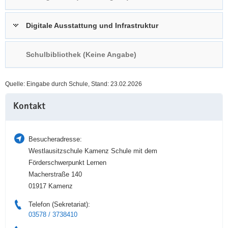
a
n
v
Digitale Ausstattung und Infrastruktur
i
g
Schulbibliothek (Keine Angabe)
a
t
i
Quelle: Eingabe durch Schule, Stand: 23.02.2026
o
Weitere
n
Kontakt
Information
Besucheradresse:
Westlausitzschule Kamenz Schule mit dem
Förderschwerpunkt Lernen
Macherstraße 140
01917 Kamenz
Telefon (Sekretariat):
03578 / 3738410