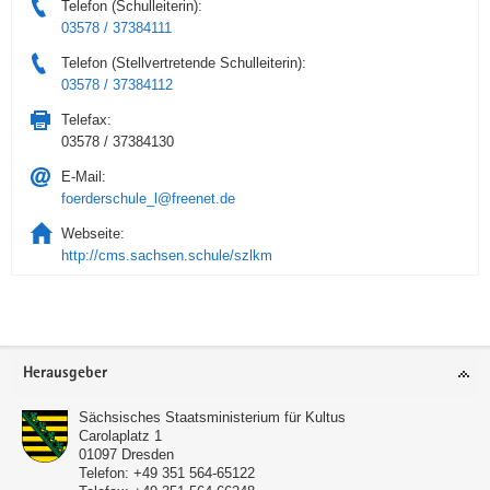
Telefon (Schulleiterin):
03578 / 37384111
Telefon (Stellvertretende Schulleiterin):
03578 / 37384112
Telefax:
03578 / 37384130
E-Mail:
foerderschule_l@freenet.de
Webseite:
http://cms.sachsen.schule/szlkm
Service
Herausgeber
Sächsisches Staatsministerium für Kultus
Carolaplatz 1
01097
Dresden
Telefon:
+49 351 564-65122