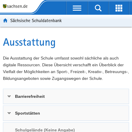
P
Portalübergreifende
o
P
Navigation
Suche
Erweit
r
o
H
starten
öffnen
Sächsische Schuldatenbank
t
r
a
W
a
t
u
e
S
l
a
p
i
e
Ausstattung
Hauptinhalt
ü
l
t
t
r
b
n
i
e
v
e
a
n
r
i
Die Ausstattung der Schule umfasst sowohl sächliche als auch
r
v
h
e
c
digitale Ressourcen. Diese Übersicht verschafft ein Überblick der
g
i
a
I
e
Vielfalt der Möglichkeiten an Sport-, Freizeit-, Kreativ-, Betreuungs-,
r
g
l
n
Bildungsangeboten sowie Zugangswegen der Schule.
e
a
t
f
i
t
o
Barrierefreiheit
f
i
r
e
o
m
n
n
a
Sportstätten
d
t
e
i
Schulgelände (Keine Angabe)
N
o