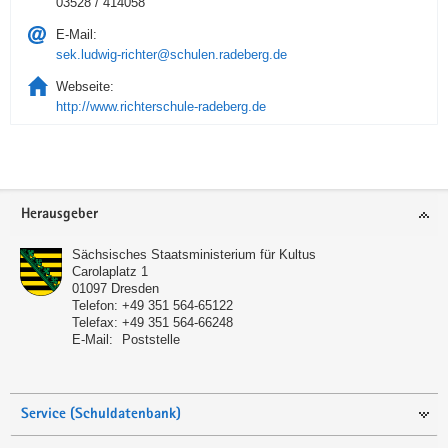
03528 / 414058
E-Mail:
sek.ludwig-richter@schulen.radeberg.de
Webseite:
http://www.richterschule-radeberg.de
Service
Herausgeber
Sächsisches Staatsministerium für Kultus
Carolaplatz 1
01097
Dresden
Telefon:
+49 351 564-65122
Telefax:
+49 351 564-66248
E-Mail:
Poststelle
Service (Schuldatenbank)