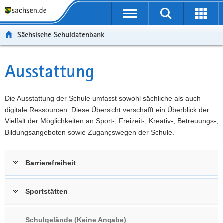
P
Portalübergreifende
o
P
Navigation
Suche
Erweit
r
o
H
starten
öffnen
Sächsische Schuldatenbank
t
r
a
W
a
t
u
e
S
l
a
p
i
e
Ausstattung
Hauptinhalt
ü
l
t
t
r
b
n
i
e
v
e
a
n
r
i
Die Ausstattung der Schule umfasst sowohl sächliche als auch
r
v
h
e
c
digitale Ressourcen. Diese Übersicht verschafft ein Überblick der
g
i
a
I
e
Vielfalt der Möglichkeiten an Sport-, Freizeit-, Kreativ-, Betreuungs-,
r
g
l
n
Bildungsangeboten sowie Zugangswegen der Schule.
e
a
t
f
i
t
o
Barrierefreiheit
f
i
r
e
o
m
n
n
a
Sportstätten
d
t
e
i
Schulgelände (Keine Angabe)
N
o