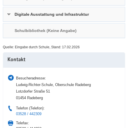
a
n
v
Digitale Ausstattung und Infrastruktur
i
g
Schulbibliothek (Keine Angabe)
a
t
i
Quelle: Eingabe durch Schule, Stand: 17.02.2026
o
Weitere
n
Kontakt
Information
Besucheradresse:
Ludwig-Richter-Schule, Oberschule Radeberg
Lotzdorfer Straße 51
01454 Radeberg
Telefon (Telefon):
03528 / 442309
Telefax: