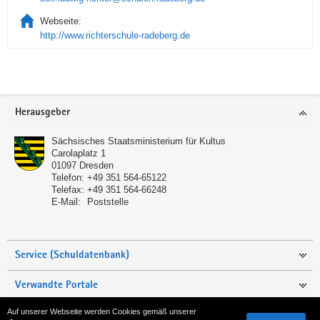
Webseite:
http://www.richterschule-radeberg.de
Service
Herausgeber
Sächsisches Staatsministerium für Kultus
Carolaplatz 1
01097
Dresden
Telefon:
+49 351 564-65122
Telefax:
+49 351 564-66248
E-Mail:
Poststelle
Service (Schuldatenbank)
Verwandte Portale
Auf unserer Webseite werden Cookies gemäß unserer
Seite empfehlen