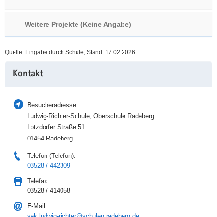
a
n
v
Weitere Projekte (Keine Angabe)
i
g
Quelle: Eingabe durch Schule, Stand: 17.02.2026
a
Weitere
t
Kontakt
Information
i
o
n
Besucheradresse:
Ludwig-Richter-Schule, Oberschule Radeberg
Lotzdorfer Straße 51
01454 Radeberg
Telefon (Telefon):
03528 / 442309
Telefax:
03528 / 414058
E-Mail:
sek.ludwig-richter@schulen.radeberg.de