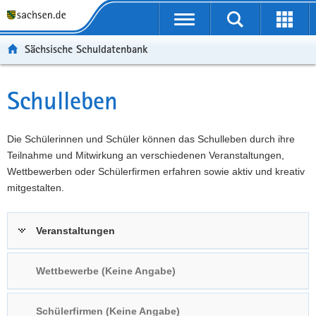
P
Portalübergreifende
o
P
Navigation
Suche
Erweit
r
o
H
starten
öffnen
Sächsische Schuldatenbank
t
r
a
W
a
t
u
e
S
l
a
p
i
e
Schulleben
Hauptinhalt
ü
l
t
t
r
b
n
i
e
v
e
a
n
r
i
Die Schülerinnen und Schüler können das Schulleben durch ihre
r
v
h
e
c
Teilnahme und Mitwirkung an verschiedenen Veranstaltungen,
g
i
a
I
e
Wettbewerben oder Schülerfirmen erfahren sowie aktiv und kreativ
r
g
l
n
mitgestalten.
e
a
t
f
i
t
o
Veranstaltungen
f
i
r
e
o
m
n
n
a
Wettbewerbe (Keine Angabe)
d
t
e
i
Schülerfirmen (Keine Angabe)
N
o