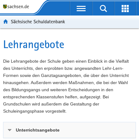
P
Portalübergreifende
o
P
Navigation
Suche
Erweit
r
o
H
starten
öffnen
Sächsische Schuldatenbank
t
r
a
W
a
t
u
e
S
l
a
p
i
e
Lehrangebote
Hauptinhalt
ü
l
t
t
r
b
n
i
e
v
e
a
n
r
i
Die Lehrangebote der Schule geben einen Einblick in die Vielfalt
r
v
h
e
c
des Unterrichts, den erprobten bzw. angewandten Lehr-Lern-
g
i
a
I
e
Formen sowie den Ganztagsangeboten, die über den Unterricht
r
g
l
n
hinausgehen. Außerdem werden Maßnahmen, die bei der Wahl
e
a
t
f
des Bildungsgangs und weiteren Entscheidungen in den
i
t
o
entsprechenden Klassenstufen helfen, aufgezeigt. Bei
f
i
r
Grundschulen wird außerdem die Gestaltung der
e
o
m
Schuleingangsphase vorgestellt.
n
n
a
d
t
Unterrichtsangebote
e
i
N
o