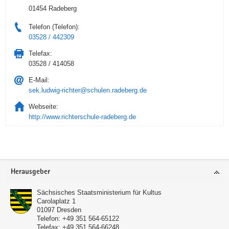
01454 Radeberg
Telefon (Telefon):
03528 / 442309
Telefax:
03528 / 414058
E-Mail:
sek.ludwig-richter@schulen.radeberg.de
Webseite:
http://www.richterschule-radeberg.de
Service
Herausgeber
Sächsisches Staatsministerium für Kultus
Carolaplatz 1
01097
Dresden
Telefon:
+49 351 564-65122
Telefax:
+49 351 564-66248