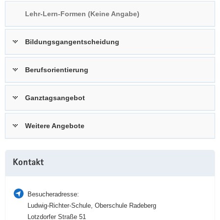
a
n
Lehr-Lern-Formen (Keine Angabe)
v
i
Bildungsgangentscheidung
g
a
t
Berufsorientierung
i
o
Ganztagsangebot
n
Weitere Angebote
Weitere
Kontakt
Information
Besucheradresse:
Ludwig-Richter-Schule, Oberschule Radeberg
Lotzdorfer Straße 51