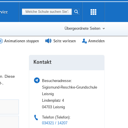
Suchbegriff
rvice
Suche starten
Erweiterung
öffnen
Übergeordnete Seiten
Animationen stoppen
Seite vorlesen
Anmelden
Weitere
Kontakt
Information
n. Diese
Besucheradresse:
-,
Sigismund-Reschke-Grundschule
Leisnig
Lindenplatz 4
04703 Leisnig
Telefon (Telefon):
034321 / 14207