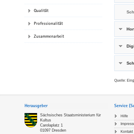
a
n
Qualität
Sch
v
i
Professionalität
g
Hor
a
Zusammenarbeit
t
Dig
i
o
n
Sch
Quelle: Ein
Service
Herausgeber
Service (
Sächsisches Staatsministerium für
Hilfe
Kultus
Impres
Carolaplatz 1
01097
Dresden
Kontakt