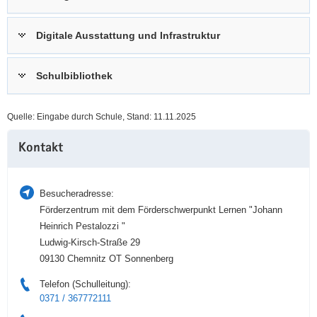
a
n
v
Digitale Ausstattung und Infrastruktur
i
g
Schulbibliothek
a
t
i
Quelle: Eingabe durch Schule, Stand: 11.11.2025
o
Weitere
n
Kontakt
Information
Besucheradresse:
Förderzentrum mit dem Förderschwerpunkt Lernen "Johann
Heinrich Pestalozzi "
Ludwig-Kirsch-Straße 29
09130 Chemnitz OT Sonnenberg
Telefon (Schulleitung):
0371 / 367772111