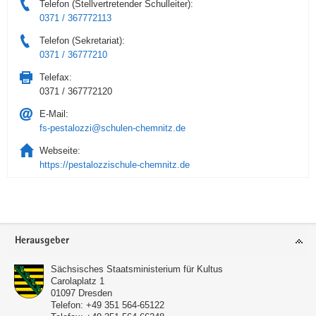
Telefon (Stellvertretender Schulleiter):
0371 / 367772113
Telefon (Sekretariat):
0371 / 36777210
Telefax:
0371 / 367772120
E-Mail:
fs-pestalozzi@schulen-chemnitz.de
Webseite:
https://pestalozzischule-chemnitz.de
Service
Herausgeber
Sächsisches Staatsministerium für Kultus
Carolaplatz 1
01097
Dresden
Telefon:
+49 351 564-65122