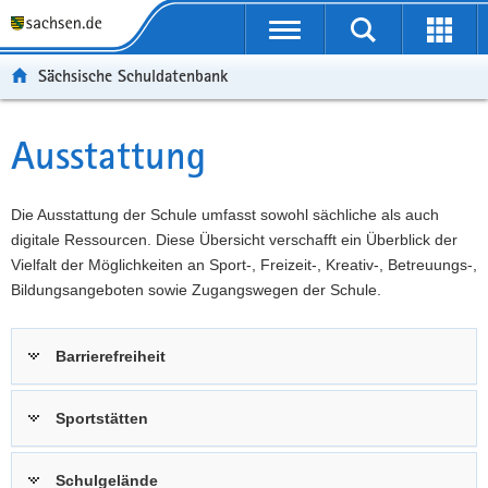
P
Portalübergreifende
o
P
Navigation
Suche
Erweit
r
o
H
starten
öffnen
Sächsische Schuldatenbank
t
r
a
W
a
t
u
e
S
l
a
p
i
e
Ausstattung
Hauptinhalt
ü
l
t
t
r
b
n
i
e
v
e
a
n
r
i
Die Ausstattung der Schule umfasst sowohl sächliche als auch
r
v
h
e
c
digitale Ressourcen. Diese Übersicht verschafft ein Überblick der
g
i
a
I
e
Vielfalt der Möglichkeiten an Sport-, Freizeit-, Kreativ-, Betreuungs-,
r
g
l
n
Bildungsangeboten sowie Zugangswegen der Schule.
e
a
t
f
i
t
o
Barrierefreiheit
f
i
r
e
o
m
n
n
a
Sportstätten
d
t
e
i
Schulgelände
N
o