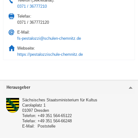
Telefon (Sekretariat):
0371 / 36777210
Telefax:
0371 / 367772120
E-Mail:
fs-pestalozzi@schulen-chemnitz.de
Webseite:
https://pestalozzischule-chemnitz.de
Service
Herausgeber
Sächsisches Staatsministerium für Kultus
Carolaplatz 1
01097
Dresden
Telefon:
+49 351 564-65122
Telefax:
+49 351 564-66248
E-Mail:
Poststelle