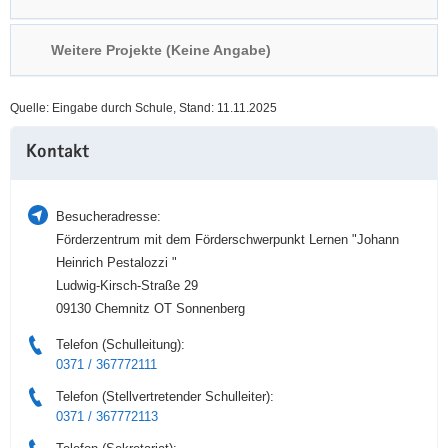
a
n
v
Weitere Projekte (Keine Angabe)
i
g
Quelle: Eingabe durch Schule, Stand: 11.11.2025
a
Weitere
t
Kontakt
Information
i
o
n
Besucheradresse:
Förderzentrum mit dem Förderschwerpunkt Lernen "Johann
Heinrich Pestalozzi "
Ludwig-Kirsch-Straße 29
09130 Chemnitz OT Sonnenberg
Telefon (Schulleitung):
0371 / 367772111
Telefon (Stellvertretender Schulleiter):
0371 / 367772113