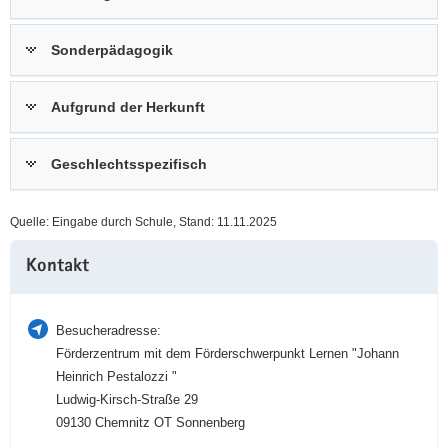
a
n
v
Sonderpädagogik
i
g
Aufgrund der Herkunft
a
t
i
Geschlechtsspezifisch
o
n
Quelle: Eingabe durch Schule, Stand: 11.11.2025
Weitere
Kontakt
Information
Besucheradresse:
Förderzentrum mit dem Förderschwerpunkt Lernen "Johann
Heinrich Pestalozzi "
Ludwig-Kirsch-Straße 29
09130 Chemnitz OT Sonnenberg