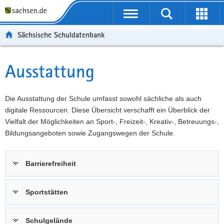
P
Portalübergreifende
o
P
Navigation
Suche
Erweit
r
o
H
starten
öffnen
Sächsische Schuldatenbank
t
r
a
W
a
t
u
e
S
l
a
p
i
e
Ausstattung
Hauptinhalt
ü
l
t
t
r
b
n
i
e
v
e
a
n
r
i
Die Ausstattung der Schule umfasst sowohl sächliche als auch
r
v
h
e
c
digitale Ressourcen. Diese Übersicht verschafft ein Überblick der
g
i
a
I
e
Vielfalt der Möglichkeiten an Sport-, Freizeit-, Kreativ-, Betreuungs-,
r
g
l
n
Bildungsangeboten sowie Zugangswegen der Schule.
e
a
t
f
i
t
o
Barrierefreiheit
f
i
r
e
o
m
n
n
a
Sportstätten
d
t
e
i
Schulgelände
N
o