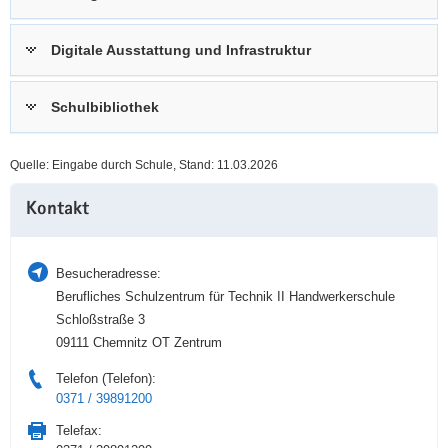
a
n
v
Digitale Ausstattung und Infrastruktur
i
g
Schulbibliothek
a
t
i
Quelle: Eingabe durch Schule, Stand: 11.03.2026
o
Weitere
n
Kontakt
Information
Besucheradresse:
Berufliches Schulzentrum für Technik II Handwerkerschule
Schloßstraße 3
09111 Chemnitz OT Zentrum
Telefon (Telefon):
0371 / 39891200
Telefax: