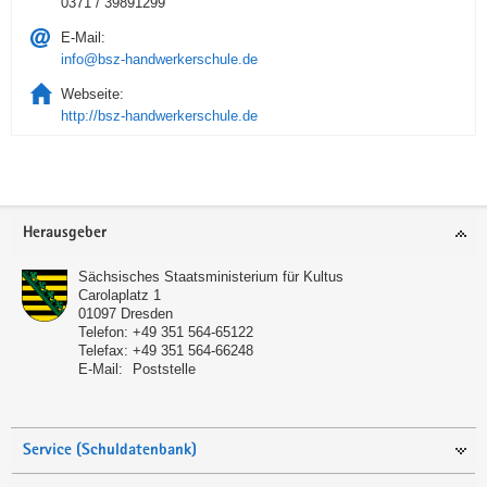
0371 / 39891299
E-Mail:
info@bsz-handwerkerschule.de
Webseite:
http://bsz-handwerkerschule.de
Service
Herausgeber
Sächsisches Staatsministerium für Kultus
Carolaplatz 1
01097
Dresden
Telefon:
+49 351 564-65122
Telefax:
+49 351 564-66248
E-Mail:
Poststelle
Service (Schuldatenbank)