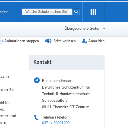
Suchbegriff
rvice
Suche starten
Erweiterung
öffnen
Übergeordnete Seiten
Animationen stoppen
Seite vorlesen
Anmelden
Weitere
Kontakt
Information
as in
Besucheradresse:
Berufliches Schulzentrum für
 den 45-
Technik II Handwerkerschule
Schloßstraße 3
hl für
09111 Chemnitz OT Zentrum
en,
erner und
Telefon (Telefon):
gern.
0371 / 39891200