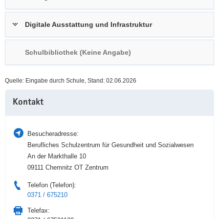
a
n
v
Digitale Ausstattung und Infrastruktur
i
g
Schulbibliothek (Keine Angabe)
a
t
i
Quelle: Eingabe durch Schule, Stand: 02.06.2026
o
Weitere
n
Kontakt
Information
Besucheradresse:
Berufliches Schulzentrum für Gesundheit und Sozialwesen
An der Markthalle 10
09111 Chemnitz OT Zentrum
Telefon (Telefon):
0371 / 675210
Telefax: