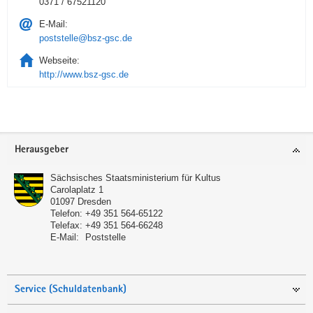
0371 / 67521120
E-Mail:
poststelle@bsz-gsc.de
Webseite:
http://www.bsz-gsc.de
Service
Herausgeber
Sächsisches Staatsministerium für Kultus
Carolaplatz 1
01097
Dresden
Telefon:
+49 351 564-65122
Telefax:
+49 351 564-66248
E-Mail:
Poststelle
Service (Schuldatenbank)