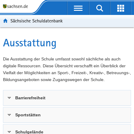
P
Portalübergreifende
o
P
Navigation
Suche
Erweit
r
o
H
starten
öffnen
Sächsische Schuldatenbank
t
r
a
W
a
t
u
e
S
l
a
p
i
e
Ausstattung
Hauptinhalt
ü
l
t
t
r
b
n
i
e
v
e
a
n
r
i
Die Ausstattung der Schule umfasst sowohl sächliche als auch
r
v
h
e
c
digitale Ressourcen. Diese Übersicht verschafft ein Überblick der
g
i
a
I
e
Vielfalt der Möglichkeiten an Sport-, Freizeit-, Kreativ-, Betreuungs-,
r
g
l
n
Bildungsangeboten sowie Zugangswegen der Schule.
e
a
t
f
i
t
o
Barrierefreiheit
f
i
r
e
o
m
n
n
a
Sportstätten
d
t
e
i
Schulgelände
N
o