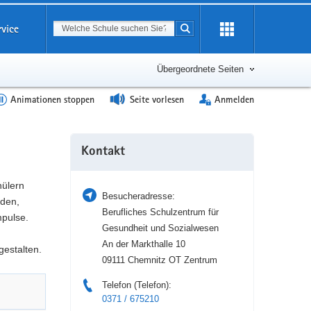
Suchbegriff
rvice
Suche starten
Erweiterung
öffnen
Übergeordnete Seiten
Animationen stoppen
Seite vorlesen
Anmelden
Weitere
Kontakt
Information
hülern
Besucheradresse:
nden,
Berufliches Schulzentrum für
pulse.
Gesundheit und Sozialwesen
An der Markthalle 10
gestalten.
09111 Chemnitz OT Zentrum
Telefon (Telefon):
0371 / 675210