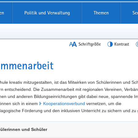
en
Politik und Verwaltung
Themen
Se
Schriftgröße
Kontrast
ammenarbeit
t
ule kreativ mitzugestalten, ist das Mitwirken von Schülerinnen und Sc
ern entscheidend. Die Zusammenarbeit mit regionalen Vereinen, Verbä
en und anderen Bildungseinrichtungen gibt dabei neue, spannende Im
önnen sich in einem
Kooperationsverbund
vernetzen, um die
gogische Förderung und den inklusiven Unterricht zu sichern und zu 
ülerinnen und Schüler