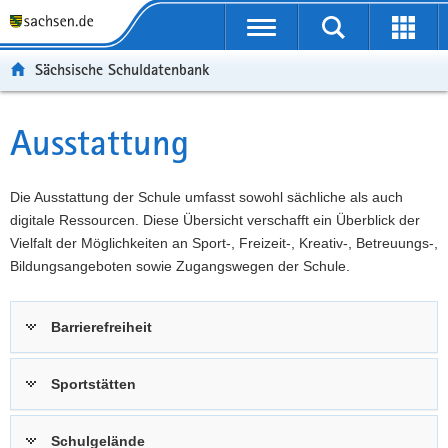
P
Portalübergreifende
o
P
Navigation
Suche
Erweit
r
o
H
starten
öffnen
Sächsische Schuldatenbank
t
r
a
W
a
t
u
e
S
l
a
p
i
e
Ausstattung
Hauptinhalt
ü
l
t
t
r
b
n
i
e
v
e
a
n
r
i
Die Ausstattung der Schule umfasst sowohl sächliche als auch
r
v
h
e
c
digitale Ressourcen. Diese Übersicht verschafft ein Überblick der
g
i
a
I
e
Vielfalt der Möglichkeiten an Sport-, Freizeit-, Kreativ-, Betreuungs-,
r
g
l
n
Bildungsangeboten sowie Zugangswegen der Schule.
e
a
t
f
i
t
o
Barrierefreiheit
f
i
r
e
o
m
n
n
a
Sportstätten
d
t
e
i
Schulgelände
N
o