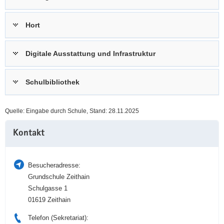
a
n
v
Hort
i
g
Digitale Ausstattung und Infrastruktur
a
t
i
Schulbibliothek
o
n
Quelle: Eingabe durch Schule, Stand: 28.11.2025
Weitere
Kontakt
Information
Besucheradresse:
Grundschule Zeithain
Schulgasse 1
01619 Zeithain
Telefon (Sekretariat):