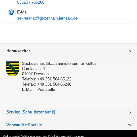
03525 / 766260
E-Mail:
sekretariat@gszeithain.lernsax.de
Service
Herausgeber
Sächsisches Staatsministerium für Kultus
Carolaplatz 1
01097
Dresden
Telefon:
+49 351 564-65122
Telefax:
+49 351 564-66248
E-Mail:
Poststelle
Service (Schuldatenbank)
Verwandte Portale
Auf unserer Webseite werden Cookies gemäß unserer