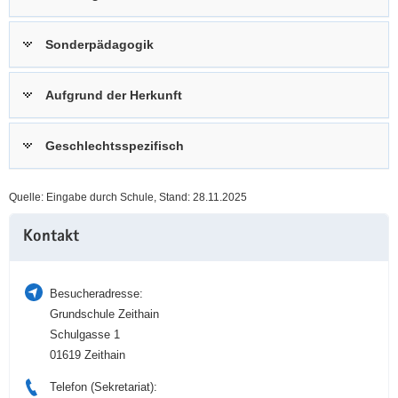
a
n
v
Sonderpädagogik
i
g
Aufgrund der Herkunft
a
t
i
Geschlechtsspezifisch
o
n
Quelle: Eingabe durch Schule, Stand: 28.11.2025
Weitere
Kontakt
Information
Besucheradresse:
Grundschule Zeithain
Schulgasse 1
01619 Zeithain
Telefon (Sekretariat):