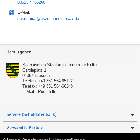
03525 / 766260
E-Mail:
sekretariat@gszeithain.lernsax.de
Service
Herausgeber
Sächsisches Staatsministerium für Kultus
Carolaplatz 1
01097
Dresden
Telefon:
+49 351 564-65122
Telefax:
+49 351 564-66248
E-Mail:
Poststelle
Service (Schuldatenbank)
Verwandte Portale
Auf unserer Webseite werden Cookies gemäß unserer