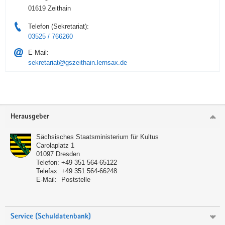
01619 Zeithain
Telefon (Sekretariat):
03525 / 766260
E-Mail:
sekretariat@gszeithain.lernsax.de
Service
Herausgeber
Sächsisches Staatsministerium für Kultus
Carolaplatz 1
01097
Dresden
Telefon:
+49 351 564-65122
Telefax:
+49 351 564-66248
E-Mail:
Poststelle
Service (Schuldatenbank)