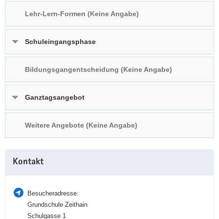
a
n
Lehr-Lern-Formen (Keine Angabe)
v
i
Schuleingangsphase
g
a
t
Bildungsgangentscheidung (Keine Angabe)
i
o
Ganztagsangebot
n
Weitere Angebote (Keine Angabe)
Weitere
Kontakt
Information
Besucheradresse:
Grundschule Zeithain
Schulgasse 1