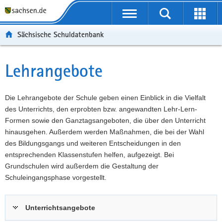
P
Portalübergreifende
o
P
Navigation
Suche
Erweit
r
o
H
starten
öffnen
Sächsische Schuldatenbank
t
r
a
W
a
t
u
e
S
l
a
p
i
e
Lehrangebote
Hauptinhalt
ü
l
t
t
r
b
n
i
e
v
e
a
n
r
i
Die Lehrangebote der Schule geben einen Einblick in die Vielfalt
r
v
h
e
c
des Unterrichts, den erprobten bzw. angewandten Lehr-Lern-
g
i
a
I
e
Formen sowie den Ganztagsangeboten, die über den Unterricht
r
g
l
n
hinausgehen. Außerdem werden Maßnahmen, die bei der Wahl
e
a
t
f
des Bildungsgangs und weiteren Entscheidungen in den
i
t
o
entsprechenden Klassenstufen helfen, aufgezeigt. Bei
f
i
r
Grundschulen wird außerdem die Gestaltung der
e
o
m
Schuleingangsphase vorgestellt.
n
n
a
d
t
Unterrichtsangebote
e
i
N
o