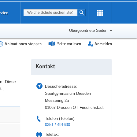
Suchbegriff
rvice
Suche starten
Erweiterung
öffnen
Übergeordnete Seiten
Animationen stoppen
Seite vorlesen
Anmelden
Weitere
Kontakt
Information
n. Diese
Besucheradresse:
-,
Sportgymnasium Dresden
Messering 2a
01067 Dresden OT Friedrichstadt
Telefon (Telefon):
0351 / 491630
Telefax: