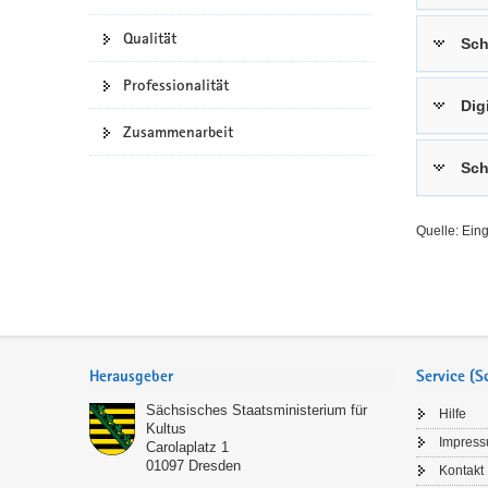
a
n
Qualität
Sch
v
i
Professionalität
g
Dig
a
Zusammenarbeit
t
Sch
i
o
n
Quelle: Ein
Service
Herausgeber
Service (
Sächsisches Staatsministerium für
Hilfe
Kultus
Impres
Carolaplatz 1
01097
Dresden
Kontakt