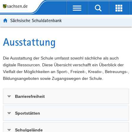
P
Portalübergreifende
o
P
Navigation
Suche
Erweit
r
o
H
starten
öffnen
Sächsische Schuldatenbank
t
r
a
W
a
t
u
e
S
l
a
p
i
e
Ausstattung
Hauptinhalt
ü
l
t
t
r
b
n
i
e
v
e
a
n
r
i
Die Ausstattung der Schule umfasst sowohl sächliche als auch
r
v
h
e
c
digitale Ressourcen. Diese Übersicht verschafft ein Überblick der
g
i
a
I
e
Vielfalt der Möglichkeiten an Sport-, Freizeit-, Kreativ-, Betreuungs-,
r
g
l
n
Bildungsangeboten sowie Zugangswegen der Schule.
e
a
t
f
i
t
o
Barrierefreiheit
f
i
r
e
o
m
n
n
a
Sportstätten
d
t
e
i
Schulgelände
N
o