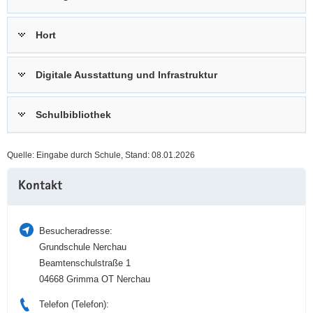
a
n
v
Hort
i
g
Digitale Ausstattung und Infrastruktur
a
t
i
Schulbibliothek
o
n
Quelle: Eingabe durch Schule, Stand: 08.01.2026
Weitere
Kontakt
Information
Besucheradresse:
Grundschule Nerchau
Beamtenschulstraße 1
04668 Grimma OT Nerchau
Telefon (Telefon):