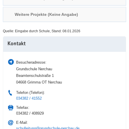
a
n
v
Weitere Projekte (Keine Angabe)
i
g
Quelle: Eingabe durch Schule, Stand: 08.01.2026
a
Weitere
t
Kontakt
Information
i
o
n
Besucheradresse:
Grundschule Nerchau
Beamtenschulstraße 1
04668 Grimma OT Nerchau
Telefon (Telefon):
034382 / 41552
Telefax:
034382 / 408929
E-Mail:
schulleitung@grundschule-nerchau.de