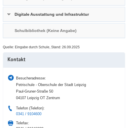
a
n
v
Digitale Ausstattung und Infrastruktur
i
g
Schulbibliothek (Keine Angabe)
a
t
i
Quelle: Eingabe durch Schule, Stand: 26.09.2025
o
Weitere
n
Kontakt
Information
Besucheradresse:
Petrischule - Oberschule der Stadt Leipzig
Paul-Gruner-Straße 50
04107 Leipzig OT Zentrum
Telefon (Telefon):
0341 / 9104600
Telefax: