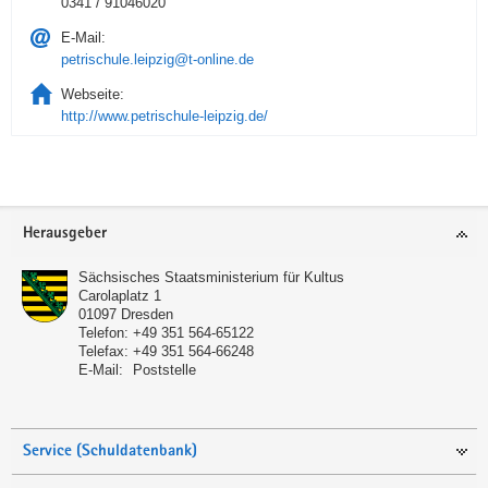
0341 / 91046020
E-Mail:
petrischule.leipzig@t-online.de
Webseite:
http://www.petrischule-leipzig.de/
Service
Herausgeber
Sächsisches Staatsministerium für Kultus
Carolaplatz 1
01097
Dresden
Telefon:
+49 351 564-65122
Telefax:
+49 351 564-66248
E-Mail:
Poststelle
Service (Schuldatenbank)