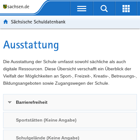
P
Portalübergreifende
o
P
Navigation
Suche
Erweit
r
o
H
starten
öffnen
Sächsische Schuldatenbank
t
r
a
W
a
t
u
e
S
l
a
p
i
e
Ausstattung
Hauptinhalt
ü
l
t
t
r
b
n
i
e
v
e
a
n
r
i
Die Ausstattung der Schule umfasst sowohl sächliche als auch
r
v
h
e
c
digitale Ressourcen. Diese Übersicht verschafft ein Überblick der
g
i
a
I
e
Vielfalt der Möglichkeiten an Sport-, Freizeit-, Kreativ-, Betreuungs-,
r
g
l
n
Bildungsangeboten sowie Zugangswegen der Schule.
e
a
t
f
i
t
o
Barrierefreiheit
f
i
r
e
o
m
n
n
a
Sportstätten (Keine Angabe)
d
t
e
i
Schulgelände (Keine Angabe)
N
o