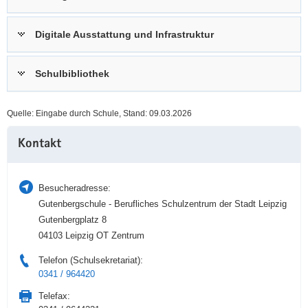
a
n
v
Digitale Ausstattung und Infrastruktur
i
g
Schulbibliothek
a
t
i
Quelle: Eingabe durch Schule, Stand: 09.03.2026
o
Weitere
n
Kontakt
Information
Besucheradresse:
Gutenbergschule - Berufliches Schulzentrum der Stadt Leipzig
Gutenbergplatz 8
04103 Leipzig OT Zentrum
Telefon (Schulsekretariat):
0341 / 964420
Telefax: