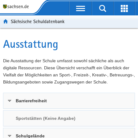
P
Portalübergreifende
o
P
Navigation
Suche
Erweit
r
o
H
starten
öffnen
Sächsische Schuldatenbank
t
r
a
W
a
t
u
e
S
l
a
p
i
e
Ausstattung
Hauptinhalt
ü
l
t
t
r
b
n
i
e
v
e
a
n
r
i
Die Ausstattung der Schule umfasst sowohl sächliche als auch
r
v
h
e
c
digitale Ressourcen. Diese Übersicht verschafft ein Überblick der
g
i
a
I
e
Vielfalt der Möglichkeiten an Sport-, Freizeit-, Kreativ-, Betreuungs-,
r
g
l
n
Bildungsangeboten sowie Zugangswegen der Schule.
e
a
t
f
i
t
o
Barrierefreiheit
f
i
r
e
o
m
n
n
a
Sportstätten (Keine Angabe)
d
t
e
i
Schulgelände
N
o