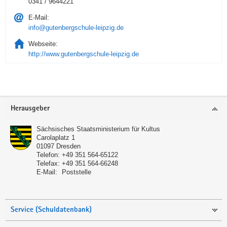
0341 / 9644221
E-Mail:
info@gutenbergschule-leipzig.de
Webseite:
http://www.gutenbergschule-leipzig.de
Service
Herausgeber
Sächsisches Staatsministerium für Kultus
Carolaplatz 1
01097
Dresden
Telefon:
+49 351 564-65122
Telefax:
+49 351 564-66248
E-Mail:
Poststelle
Service (Schuldatenbank)