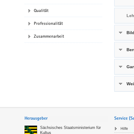
a
n
Qualität
v
Leh
i
Professionalität
g
Bil
a
Zusammenarbeit
t
i
Ber
o
n
Gan
Wei
Service
Herausgeber
Service (
Sächsisches Staatsministerium für
Hilfe
Kultus