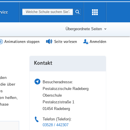
Suchbegriff
rvice
Suche starten
Erweiterung
öffnen
Übergeordnete Seiten
Animationen stoppen
Seite vorlesen
Anmelden
Weitere
Kontakt
Information
 den
Besucheradresse:
die über
Pestalozzischule Radeberg
es
Oberschule
en helfen,
Pestalozzistraße 1
phase
01454 Radeberg
Telefon (Telefon):
03528 / 442307