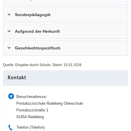
a
n
v
Sonderpädagogik
i
g
Aufgrund der Herkunft
a
t
i
Geschlechtsspezifisch
o
n
Quelle: Eingabe durch Schule, Stand: 15.01.2026
Weitere
Kontakt
Information
Besucheradresse:
Pestalozzischule Radeberg Oberschule
Pestalozzistraße 1
01454 Radeberg
Telefon (Telefon):