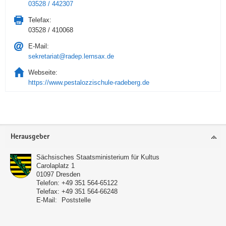
03528 / 442307
Telefax:
03528 / 410068
E-Mail:
sekretariat@radep.lernsax.de
Webseite:
https://www.pestalozzischule-radeberg.de
Service
Herausgeber
Sächsisches Staatsministerium für Kultus
Carolaplatz 1
01097
Dresden
Telefon:
+49 351 564-65122
Telefax:
+49 351 564-66248
E-Mail:
Poststelle