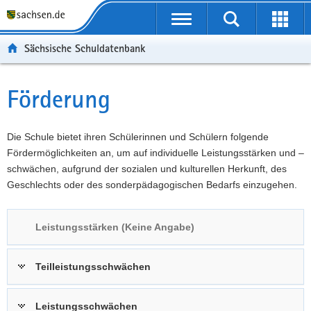
P
Portalübergreifende
o
P
Navigation
Suche
Erweit
r
o
H
starten
öffnen
Sächsische Schuldatenbank
t
r
a
W
a
t
u
e
S
l
a
p
i
e
Förderung
Hauptinhalt
ü
l
t
t
r
b
n
i
e
v
e
a
n
r
i
Die Schule bietet ihren Schülerinnen und Schülern folgende
r
v
h
e
c
Fördermöglichkeiten an, um auf individuelle Leistungsstärken und –
g
i
a
I
e
schwächen, aufgrund der sozialen und kulturellen Herkunft, des
r
g
l
n
Geschlechts oder des sonderpädagogischen Bedarfs einzugehen.
e
a
t
f
i
t
o
Leistungsstärken (Keine Angabe)
f
i
r
e
o
m
n
n
a
Teilleistungsschwächen
d
t
e
i
Leistungsschwächen
N
o