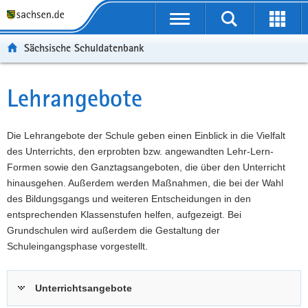
P
Portalübergreifende
o
P
Navigation
Suche
Erweit
r
o
H
starten
öffnen
Sächsische Schuldatenbank
t
r
a
W
a
t
u
e
S
l
a
p
i
e
Lehrangebote
Hauptinhalt
ü
l
t
t
r
b
n
i
e
v
e
a
n
r
i
Die Lehrangebote der Schule geben einen Einblick in die Vielfalt
r
v
h
e
c
des Unterrichts, den erprobten bzw. angewandten Lehr-Lern-
g
i
a
I
e
Formen sowie den Ganztagsangeboten, die über den Unterricht
r
g
l
n
hinausgehen. Außerdem werden Maßnahmen, die bei der Wahl
e
a
t
f
des Bildungsgangs und weiteren Entscheidungen in den
i
t
o
entsprechenden Klassenstufen helfen, aufgezeigt. Bei
f
i
r
Grundschulen wird außerdem die Gestaltung der
e
o
m
Schuleingangsphase vorgestellt.
n
n
a
d
t
Unterrichtsangebote
e
i
N
o