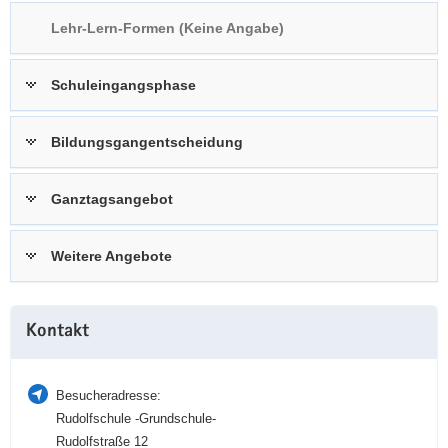
a
n
Lehr-Lern-Formen (Keine Angabe)
v
i
Schuleingangsphase
g
a
t
Bildungsgangentscheidung
i
o
Ganztagsangebot
n
Weitere Angebote
Weitere
Kontakt
Information
Besucheradresse:
Rudolfschule -Grundschule-
Rudolfstraße 12