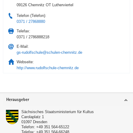
09126 Chemnitz OT Lutherviertel
Telefon (Telefon):
0371 / 27868880
Telefax:
0371 / 2786888218
E-Mail:
gs-rudolfschule@schulen-chemnitz.de
Webseite:
http://www.rudolfschule-chemnitz.de
Service
Herausgeber
Sächsisches Staatsministerium für Kultus
Carolaplatz 1
01097
Dresden
Telefon:
+49 351 564-65122
Telefax:
+49 351 564-66248