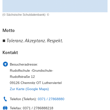
a
n
v
(© Sächsische Schuldatenbank)
©
i
g
a
Motto
t
i
■ Toleranz. Akzeptanz. Respekt.
o
n
Kontakt
Besucheradresse:
Rudolfschule -Grundschule-
Rudolfstraße 12
09126 Chemnitz OT Lutherviertel
Zur Karte (Google Maps)
Telefon (Telefon):
0371 / 27868880
Telefax:
0371 / 2786888218