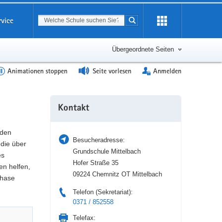
Suchbegriff
rvice
Suche starten
Erweiterung
öffnen
Übergeordnete Seiten
Animationen stoppen
Seite vorlesen
Anmelden
Weitere
Kontakt
Information
 den
Besucheradresse:
die über
Grundschule Mittelbach
es
Hofer Straße 35
en helfen,
09224 Chemnitz OT Mittelbach
phase
Telefon (Sekretariat):
0371 / 852558
Telefax: