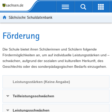
P
Portalübergreifende
o
P
Navigation
Suche
Erweit
r
o
H
starten
öffnen
Sächsische Schuldatenbank
t
r
a
W
a
t
u
e
S
l
a
p
i
e
Förderung
Hauptinhalt
ü
l
t
t
r
b
n
i
e
v
e
a
n
r
i
Die Schule bietet ihren Schülerinnen und Schülern folgende
r
v
h
e
c
Fördermöglichkeiten an, um auf individuelle Leistungsstärken und –
g
i
a
I
e
schwächen, aufgrund der sozialen und kulturellen Herkunft, des
r
g
l
n
Geschlechts oder des sonderpädagogischen Bedarfs einzugehen.
e
a
t
f
i
t
o
Leistungsstärken (Keine Angabe)
f
i
r
e
o
m
n
n
a
Teilleistungsschwächen
d
t
e
i
Leistungsschwächen
N
o