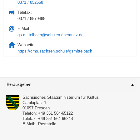
0371 / 852558
Telefax:
0371 / 8579488
E-Mail:
gs-mittelbach@schulen-chemnitz.de
Webseite:
https://cms.sachsen.schule/gsmittelbach
Service
Herausgeber
Sächsisches Staatsministerium für Kultus
Carolaplatz 1
01097
Dresden
Telefon:
+49 351 564-65122
Telefax:
+49 351 564-66248
E-Mail:
Poststelle