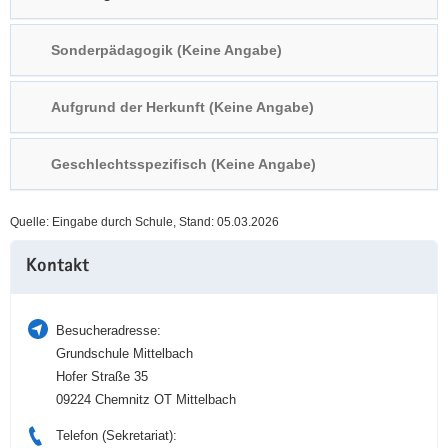
a
n
v
Sonderpädagogik (Keine Angabe)
i
g
Aufgrund der Herkunft (Keine Angabe)
a
t
i
Geschlechtsspezifisch (Keine Angabe)
o
n
Quelle: Eingabe durch Schule, Stand: 05.03.2026
Weitere
Kontakt
Information
Besucheradresse:
Grundschule Mittelbach
Hofer Straße 35
09224 Chemnitz OT Mittelbach
Telefon (Sekretariat):