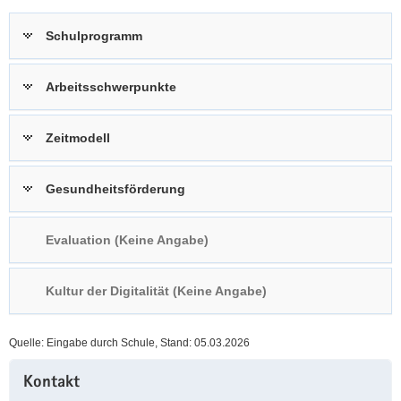
a
n
Schulprogramm
v
i
g
Arbeitsschwerpunkte
a
t
Zeitmodell
i
o
n
Gesundheitsförderung
Evaluation (Keine Angabe)
Kultur der Digitalität (Keine Angabe)
Quelle: Eingabe durch Schule, Stand: 05.03.2026
Weitere
Kontakt
Information