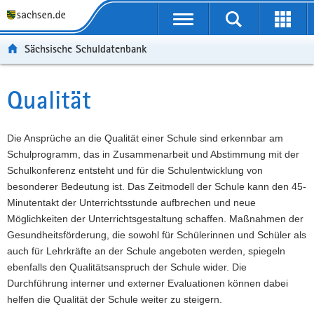
P
Portalübergreifende
o
P
Navigation
Suche
Erweit
r
o
H
starten
öffnen
Sächsische Schuldatenbank
t
r
a
W
a
t
u
e
S
l
a
p
i
e
Qualität
Hauptinhalt
ü
l
t
t
r
b
n
i
e
v
e
a
n
r
i
Die Ansprüche an die Qualität einer Schule sind erkennbar am
r
v
h
e
c
Schulprogramm, das in Zusammenarbeit und Abstimmung mit der
g
i
a
I
e
Schulkonferenz entsteht und für die Schulentwicklung von
r
g
l
n
besonderer Bedeutung ist. Das Zeitmodell der Schule kann den 45-
e
a
t
f
Minutentakt der Unterrichtsstunde aufbrechen und neue
i
t
o
Möglichkeiten der Unterrichtsgestaltung schaffen. Maßnahmen der
f
i
r
Gesundheitsförderung, die sowohl für Schülerinnen und Schüler als
e
o
m
auch für Lehrkräfte an der Schule angeboten werden, spiegeln
n
n
a
ebenfalls den Qualitätsanspruch der Schule wider. Die
d
t
Durchführung interner und externer Evaluationen können dabei
e
i
helfen die Qualität der Schule weiter zu steigern.
N
o