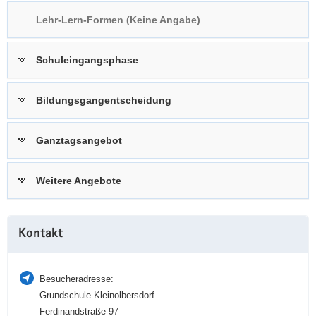
a
n
Lehr-Lern-Formen (Keine Angabe)
v
i
Schuleingangsphase
g
a
t
Bildungsgangentscheidung
i
o
Ganztagsangebot
n
Weitere Angebote
Weitere
Kontakt
Information
Besucheradresse:
Grundschule Kleinolbersdorf
Ferdinandstraße 97