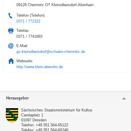
09128 Chemnitz OT Kleinolbersdorf-Altenhain
Telefon (Telefon):
0371 / 772322
Telefax:
0371 / 7741893
E-Mail:
gs-kleinolbersdorf@schulen-chemnitz.de
Webseite:
http://www.klein-aberoho.de
Service
Herausgeber
Sächsisches Staatsministerium für Kultus
Carolaplatz 1
01097
Dresden
Telefon:
+49 351 564-65122
Telefax:
+49 351 564-66248