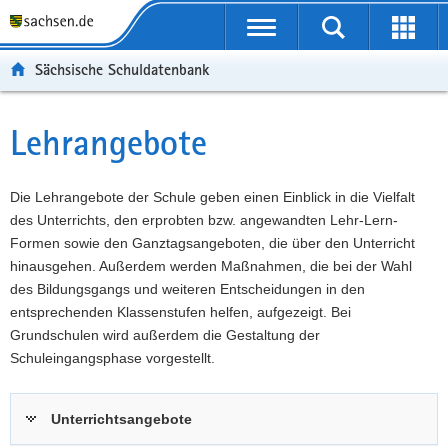
P
Portalübergreifende
o
P
Navigation
Suche
Erweit
r
o
H
starten
öffnen
Sächsische Schuldatenbank
t
r
a
W
a
t
u
e
S
l
a
p
i
e
Lehrangebote
Hauptinhalt
ü
l
t
t
r
b
n
i
e
v
e
a
n
r
i
Die Lehrangebote der Schule geben einen Einblick in die Vielfalt
r
v
h
e
c
des Unterrichts, den erprobten bzw. angewandten Lehr-Lern-
g
i
a
I
e
Formen sowie den Ganztagsangeboten, die über den Unterricht
r
g
l
n
hinausgehen. Außerdem werden Maßnahmen, die bei der Wahl
e
a
t
f
des Bildungsgangs und weiteren Entscheidungen in den
i
t
o
entsprechenden Klassenstufen helfen, aufgezeigt. Bei
f
i
r
Grundschulen wird außerdem die Gestaltung der
e
o
m
Schuleingangsphase vorgestellt.
n
n
a
d
t
Unterrichtsangebote
e
i
N
o