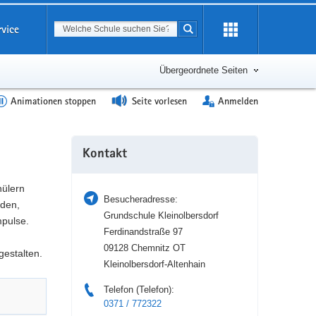
Suchbegriff
rvice
Suche starten
Erweiterung
öffnen
Übergeordnete Seiten
Animationen stoppen
Seite vorlesen
Anmelden
Weitere
Kontakt
Information
hülern
Besucheradresse:
nden,
Grundschule Kleinolbersdorf
pulse.
Ferdinandstraße 97
09128 Chemnitz OT
gestalten.
Kleinolbersdorf-Altenhain
Telefon (Telefon):
0371 / 772322