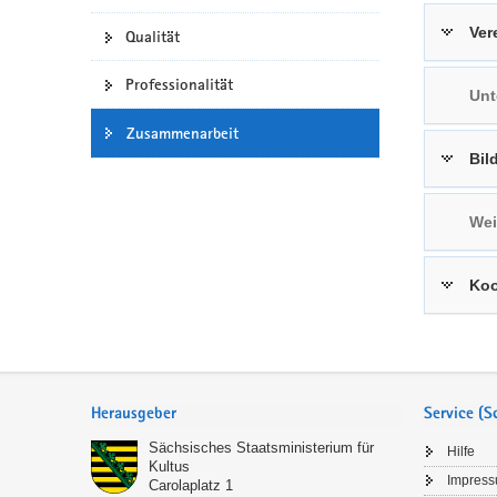
a
n
Ver
Qualität
v
i
Professionalität
Unt
g
a
Zusammenarbeit
t
Bil
i
o
Wei
n
Koo
Service
Herausgeber
Service (
Sächsisches Staatsministerium für
Hilfe
Kultus
Impres
Carolaplatz 1