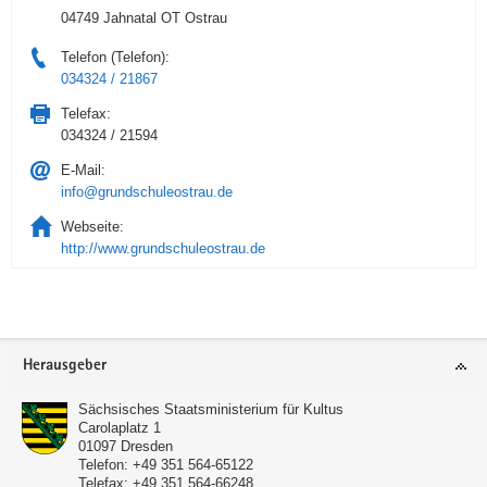
04749 Jahnatal OT Ostrau
Telefon (Telefon):
034324 / 21867
Telefax:
034324 / 21594
E-Mail:
info@grundschuleostrau.de
Webseite:
http://www.grundschuleostrau.de
Service
Herausgeber
Sächsisches Staatsministerium für Kultus
Carolaplatz 1
01097
Dresden
Telefon:
+49 351 564-65122
Telefax:
+49 351 564-66248