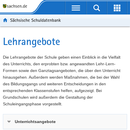
P
Portalübergreifende
o
P
Navigation
Suche
Erweit
r
o
H
starten
öffnen
Sächsische Schuldatenbank
t
r
a
W
a
t
u
e
S
l
a
p
i
e
Lehrangebote
Hauptinhalt
ü
l
t
t
r
b
n
i
e
v
e
a
n
r
i
Die Lehrangebote der Schule geben einen Einblick in die Vielfalt
r
v
h
e
c
des Unterrichts, den erprobten bzw. angewandten Lehr-Lern-
g
i
a
I
e
Formen sowie den Ganztagsangeboten, die über den Unterricht
r
g
l
n
hinausgehen. Außerdem werden Maßnahmen, die bei der Wahl
e
a
t
f
des Bildungsgangs und weiteren Entscheidungen in den
i
t
o
entsprechenden Klassenstufen helfen, aufgezeigt. Bei
f
i
r
Grundschulen wird außerdem die Gestaltung der
e
o
m
Schuleingangsphase vorgestellt.
n
n
a
d
t
Unterrichtsangebote
e
i
N
o