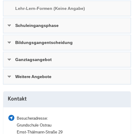
a
n
Lehr-Lern-Formen (Keine Angabe)
v
i
Schuleingangsphase
g
a
t
Bildungsgangentscheidung
i
o
Ganztagsangebot
n
Weitere Angebote
Weitere
Kontakt
Information
Besucheradresse:
Grundschule Ostrau
Ernst-Thälmann-Straße 29