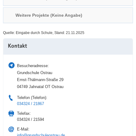
a
n
v
Weitere Projekte (Keine Angabe)
i
g
Quelle: Eingabe durch Schule, Stand: 21.11.2025
a
Weitere
t
Kontakt
Information
i
o
n
Besucheradresse:
Grundschule Ostrau
Ernst-Thälmann-Straße 29
04749 Jahnatal OT Ostrau
Telefon (Telefon):
034324 / 21867
Telefax:
034324 / 21594
E-Mail:
info@grundschuleostrau.de