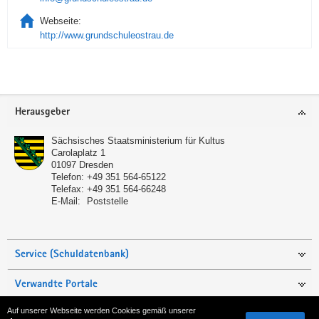
Webseite:
http://www.grundschuleostrau.de
Service
Herausgeber
Sächsisches Staatsministerium für Kultus
Carolaplatz 1
01097
Dresden
Telefon:
+49 351 564-65122
Telefax:
+49 351 564-66248
E-Mail:
Poststelle
Service (Schuldatenbank)
Verwandte Portale
Auf unserer Webseite werden Cookies gemäß unserer
Seite empfehlen